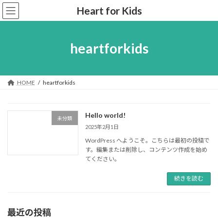
コ
ナ
Heart for Kids
ン
ビ
テ
ゲ
ン
ー
ツ
シ
heartforkids
へ
ョ
ス
ン
キ
に
ッ
移
HOME
heartforkids
プ
動
Hello world!
未分類
2025年2月1日
WordPress へようこそ。こちらは最初の投稿で
す。編集または削除し、コンテンツ作成を始め
てください。
続きを読む
最近の投稿